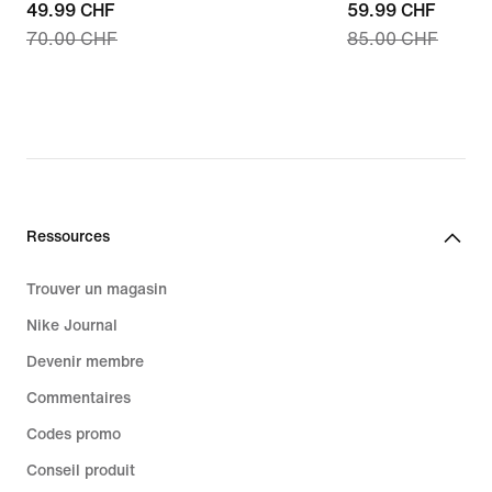
current
49.99 CHF
current
59.99 CHF
70.00 CHF
85.00 CHF
price
price
49.99 CHF,
59.99 CHF,
original
original
price
price
70.00 CHF
85.00 CHF
Ressources
Trouver un magasin
Nike Journal
Devenir membre
Commentaires
Codes promo
Conseil produit