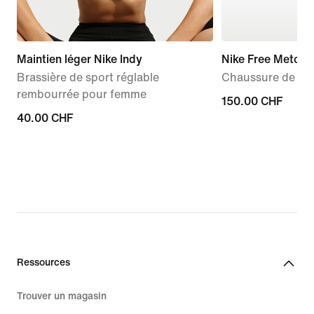
Maintien léger Nike Indy
Nike Free Metcon
Brassière de sport réglable
Chaussure de tra
rembourrée pour femme
150.00 CHF
150.00 CHF
40.00 CHF
40.00 CHF
Ressources
Trouver un magasin