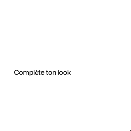
Complète ton look
Item 3 of 13
Voir les articles