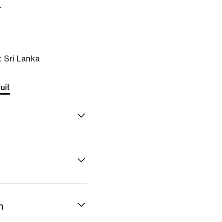
.
: Sri Lanka
uit
n