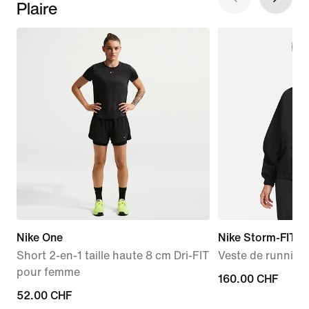
Plaire
Nike One
Nike Storm-FIT S
Short 2-en-1 taille haute 8 cm Dri-FIT
Veste de runnin
pour femme
160.00 CHF
160.00 CHF
52.00 CHF
52.00 CHF