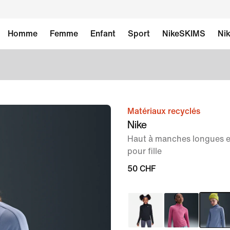
Homme
Femme
Enfant
Sport
NikeSKIMS
Nik
Matériaux recyclés
image 1
Nike
sur
Haut à manches longues et
5
pour fille
50 CHF