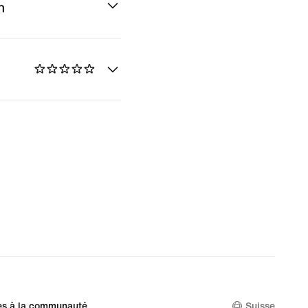
n
es à la communauté
Suisse