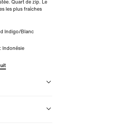
tée. Quart de zip. Le
es les plus fraîches
d Indigo/Blanc
: Indonésie
uit