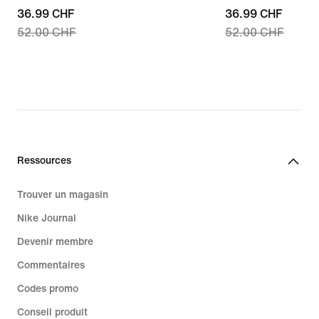
current
36.99 CHF
current
36.99 CHF
52.00 CHF
52.00 CHF
price
price
36.99 CHF,
36.99 CHF,
original
original
price
price
52.00 CHF
52.00 CHF
Ressources
Trouver un magasin
Nike Journal
Devenir membre
Commentaires
Codes promo
Conseil produit