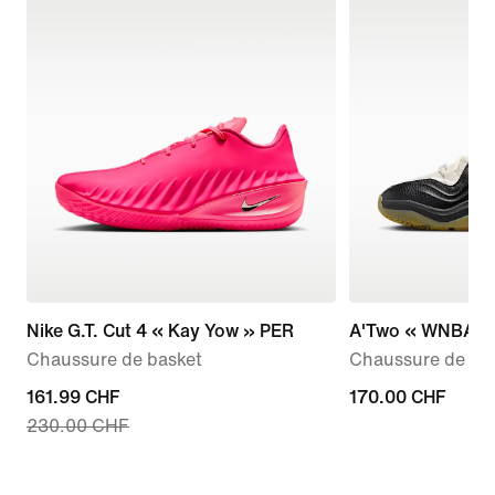
Nike G.T. Cut 4 « Kay Yow » PER
A'Two « WNBA 3
Chaussure de basket
Chaussure de bas
current
161.99 CHF
170.00 CHF
170.00 CHF
230.00 CHF
price
161.99 CHF,
original