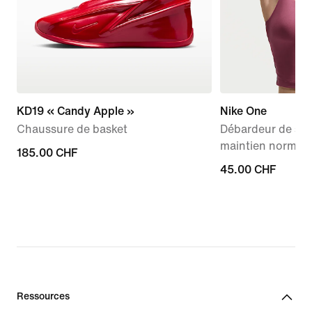
KD19 « Candy Apple »
Nike One
Chaussure de basket
Débardeur de spo
maintien normal
185.00 CHF
185.00 CHF
45.00 CHF
45.00 CHF
Ressources