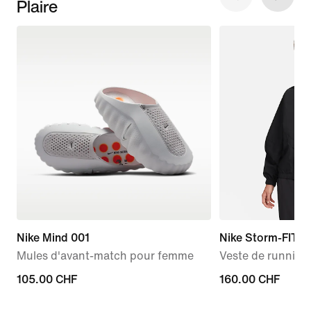
Plaire
Nike Mind 001
Nike Storm-FIT S
Mules d'avant-match pour femme
Veste de runnin
105.00 CHF
105.00 CHF
160.00 CHF
160.00 CHF