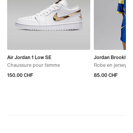
Air Jordan 1 Low SE
Jordan Brooklyn
Chaussure pour femme
Robe en jersey B
150.00 CHF
150.00 CHF
85.00 CHF
85.00 CHF