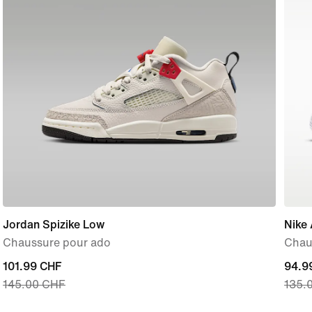
Jordan Spizike Low
Nike 
Chaussure pour ado
Chau
current
101.99 CHF
curre
94.9
145.00 CHF
135.
price
price
101.99 CHF,
94.9