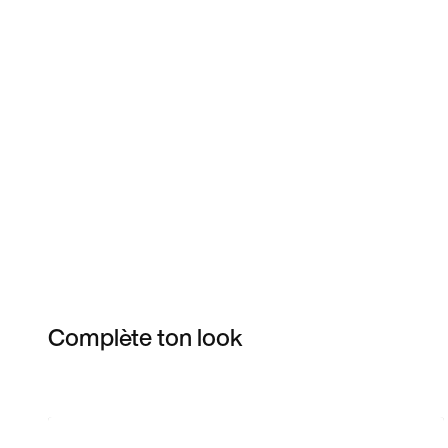
Complète ton look
Item 3 of 4