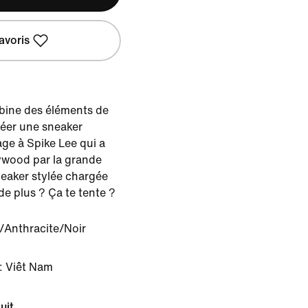
avoris
bine des éléments de
réer une sneaker
ge à Spike Lee qui a
lywood par la grande
neaker stylée chargée
e plus ? Ça te tente ?
/Anthracite/Noir
: Viêt Nam
uit