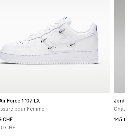
Air Force 1 '07 LX
Jordan Spi
ssure pour Femme
Chaussure
nt
9 CHF
145.00 CH
145.00 CH
00 CHF
9 CHF,