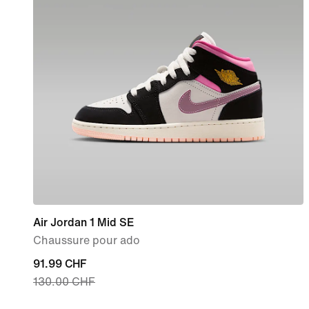
Air Jordan 1 Mid SE
Chaussure pour ado
current
91.99 CHF
130.00 CHF
price
91.99 CHF,