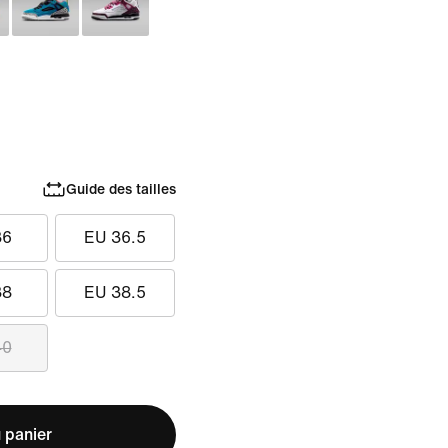
Guide des tailles
36
EU 36.5
38
EU 38.5
40
 panier