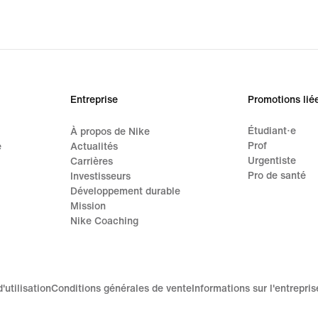
original
origi
price
price
145.00 CHF
135.
Entreprise
Promotions lié
Étudiant·e
À propos de Nike
Prof
e
Actualités
Urgentiste
Carrières
Pro de santé
Investisseurs
Développement durable
Mission
Nike Coaching
'utilisation
Conditions générales de vente
Informations sur l'entrepris