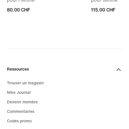
pour Femme
pour femme
80.00 CHF
80.00 CHF
115.00 CHF
115.00 CHF
Ressources
Trouver un magasin
Nike Journal
Devenir membre
Commentaires
Codes promo