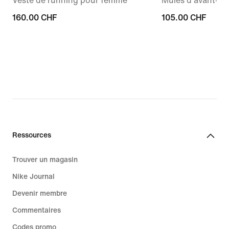
Veste de running pour femme
Mules d'avant-m
160.00 CHF
160.00 CHF
105.00 CHF
105.00 CHF
Ressources
Trouver un magasin
Nike Journal
Devenir membre
Commentaires
Codes promo