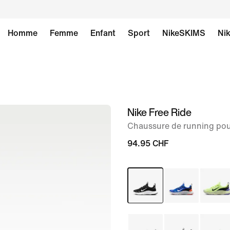
Homme
Femme
Enfant
Sport
NikeSKIMS
Nik
Nike Free Ride
image 1
sur
Chaussure de running po
8
94.95 CHF