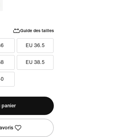
Guide des tailles
36
EU 36.5
38
EU 38.5
40
 panier
avoris