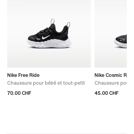
Nike Free Ride
Nike Cosmic Run
Chaussure pour bébé et tout-petit
Chaussure pour b
70.00 CHF
70.00 CHF
45.00 CHF
45.00 CHF