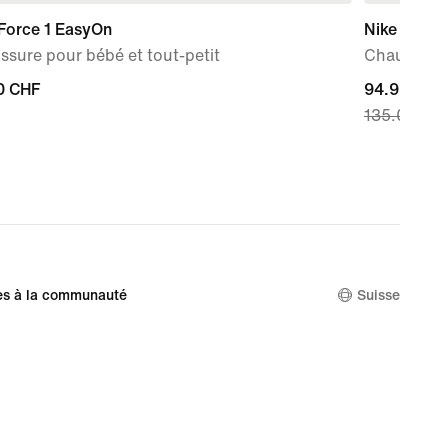
Force 1 EasyOn
Nike P-60
sure pour bébé et tout-petit
Chaussure
0 CHF
0 CHF
current
94.99 CHF
135.00 CH
price
94.99 CHF,
original
price
135.00 CH
es à la communauté
Suisse