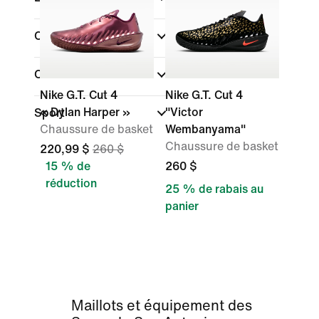
Couleur
Collections
Nike G.T. Cut 4
Nike G.T. Cut 4
« Dylan Harper »
"Victor
Sport
Chaussure de basket
Wembanyama"
Chaussure de basket
220,99 $
260 $
15 % de
260 $
réduction
25 % de rabais au
panier
Maillots et équipement des