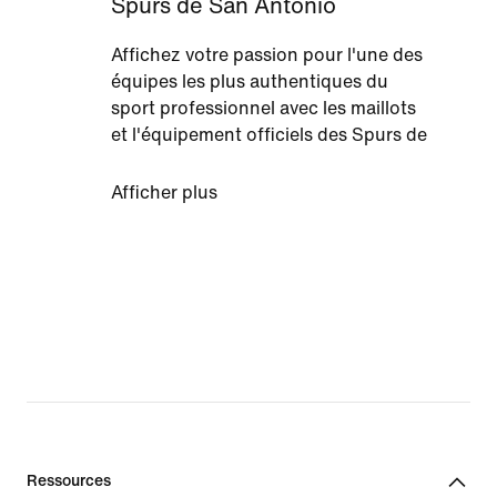
Spurs de San Antonio
Affichez votre passion pour l'une des
équipes les plus authentiques du
sport professionnel avec les maillots
et l'équipement officiels des Spurs de
San Antonio signés Nike. Parmi les
franchises les plus disciplinées et
Afficher plus
accomplies du basketball depuis des
décennies, les Spurs ont toujours su
rebondir pour rester parmi les
prétendants au titre. Faites votre
choix parmi une sélection de maillots
des Spurs, notamment les éditions
Authentic et Swingman dans des
coloris variés, et trouvez le modèle qui
correspond le mieux à votre style et à
votre personnalité. Associez vos
maillots San Antonio Spurs préférés
Ressources