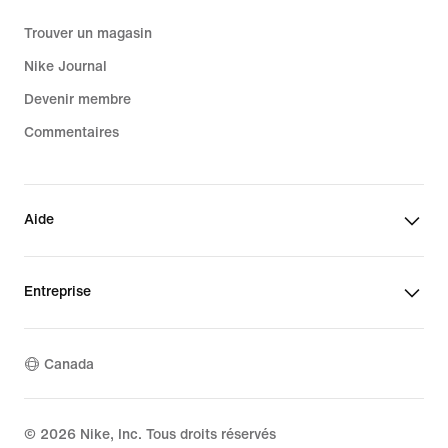
aux shorts, tee-shirts, sweats à
capuche et autres articles des Spurs,
Trouver un magasin
et n'oubliez pas de jeter un coup d'œil
Nike Journal
à la
collection complète d'équipement
Devenir membre
de fan NBA
pour découvrir la toute
dernière sélection de vêtements de
Commentaires
basketball.
Aide
Entreprise
Canada
©
2026
Nike, Inc. Tous droits réservés