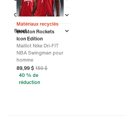
Couleur
Matériaux recyclés
Sport
Houston Rockets
Icon Edition
Maillot Nike Dri-FIT
NBA Swingman pour
homme
89,99 $
150 $
40 % de
réduction