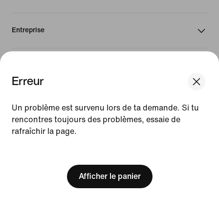
Entreprise
Canada
Erreur
We think you are in United States.
©
2026
Nike, Inc. Tous droits réservés
Update your location?
Un problème est survenu lors de ta demande. Si tu
Conditions d'utilisation
rencontres toujours des problèmes, essaie de
Conditions générales de vente
rafraîchir la page.
Informations sur l'entreprise
Canada
United States
Politique de confidentialité et de gestion des cookies
[ Code: D1B61E47 ]
Paramètres de confidentialité et des cookies
Afficher le panier