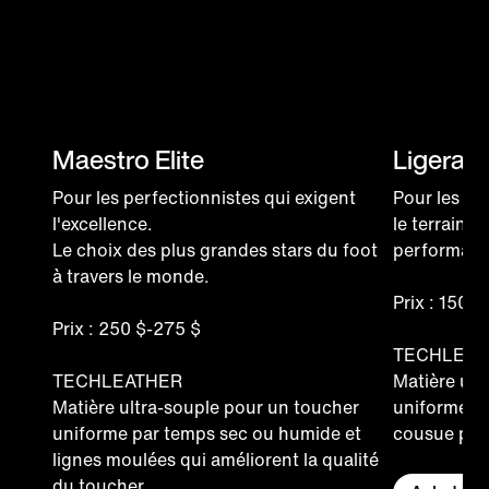
Maestro Elite
Ligera P
Pour les perfectionnistes qui exigent
Pour les at
l'excellence.
le terrain e
Le choix des plus grandes stars du foot
performance
à travers le monde.
Prix : 150 $
Prix : 250 $-275 $
TECHLEAT
TECHLEATHER
Matière ult
Matière ultra-souple pour un toucher
uniforme p
uniforme par temps sec ou humide et
cousue pour
lignes moulées qui améliorent la qualité
du toucher.