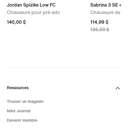
Jordan Spizike Low FC
Sabrina 3 SE « 
Chaussure pour pré-ado
Chaussure de ba
140,00 $
140,00 $
current
114,99 $
135,00 $
price
114,99 $,
original
price
135,00 $
Ressources
Trouver un magasin
Nike Journal
Devenir membre