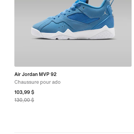
Air Jordan MVP 92
Chaussure pour ado
current
103,99 $
130,00 $
price
103,99 $,
original
price