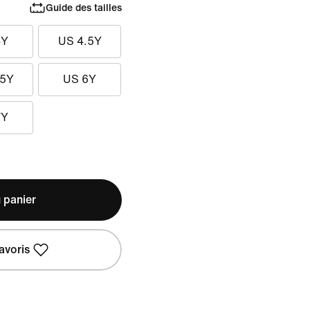
Guide des tailles
4Y
US 4.5Y
.5Y
US 6Y
7Y
 panier
avoris