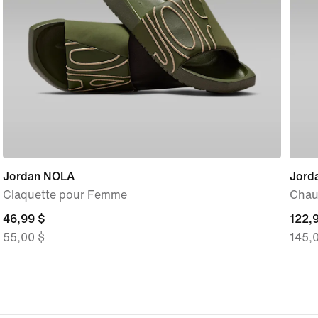
Jordan NOLA
Jord
Claquette pour Femme
Chau
current
46,99 $
curre
122,
55,00 $
145,
price
price
46,99 $,
122,9
original
origi
price
price