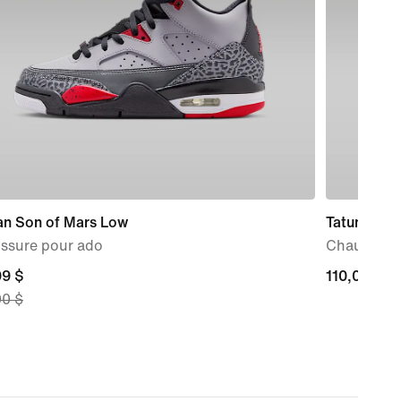
an Son of Mars Low
Tatum 4
ssure pour ado
Chaussure
nt
99 $
110,00 $
110,00 $
00 $
9 $,
nal