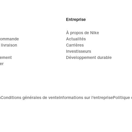
55,00 $
145,
Entreprise
À propos de Nike
 commande
Actualités
 livraison
Carrières
Investisseurs
iement
Développement durable
er
n
Conditions générales de vente
Informations sur l'entreprise
Politique 