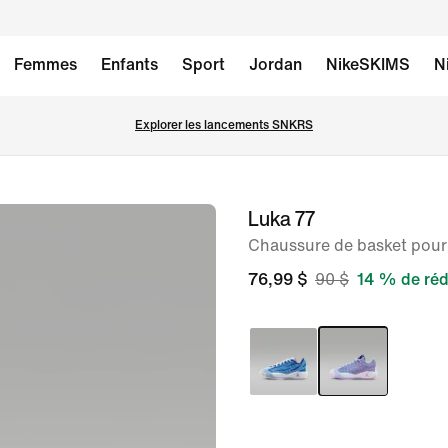
Femmes
Enfants
Sport
Jordan
NikeSKIMS
N
Explorer les lancements SNKRS
Luka 77
image 1
sur
Chaussure de basket pour
8
76,99 $
90 $
14 % de réd