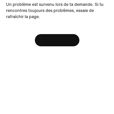
Update your location?
Un problème est survenu lors de ta demande. Si tu
rencontres toujours des problèmes, essaie de
rafraîchir la page.
Canada
United States
Ressources
[ Code: D1B61E47 ]
Trouver un magasin
Afficher le panier
Nike Journal
Devenir membre
Commentaires
Aide
Entreprise