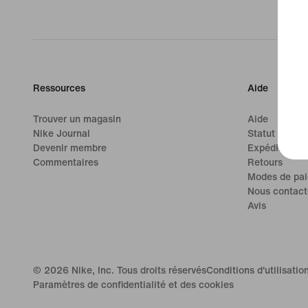
Ressources
Aide
Trouver un magasin
Aide
Nike Journal
Statut de la
Devenir membre
Expédition et
Commentaires
Retours
Modes de pa
Nous contact
Avis
©
2026
Nike, Inc. Tous droits réservés
Conditions d'utilisatio
Paramètres de confidentialité et des cookies