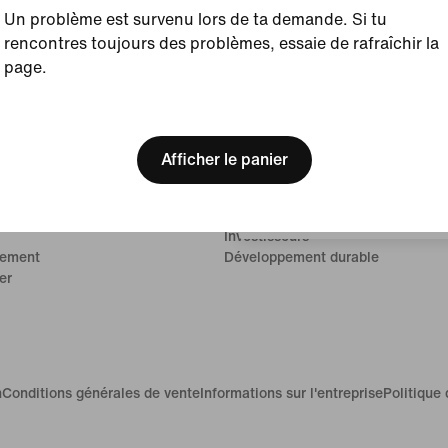
Un problème est survenu lors de ta demande. Si tu
rencontres toujours des problèmes, essaie de rafraîchir la
page.
[ Code: D1B61E47 ]
We think you are in United 
Entreprise
Update your location?
Afficher le panier
À propos de Nike
Canada
 commande
Actualités
 livraison
Carrières
Investisseurs
iement
Développement durable
er
n
Conditions générales de vente
Informations sur l'entreprise
Politique 