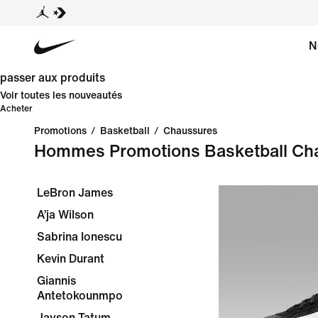
N
passer aux produits
Voir toutes les nouveautés
Acheter
Promotions
/
Basketball
/
Chaussures
Hommes Promotions Basketball Ch
LeBron James
A’ja Wilson
Sabrina Ionescu
Kevin Durant
Giannis
Antetokounmpo
Jayson Tatum