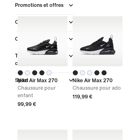
Promotions et offres
Couleur
Collections
Type de coupe des
chaussures
Sport
Nike Air Max 270
Nike Air Max 270
Chaussure pour
Chaussure pour ado
enfant
119,99 €
99,99 €