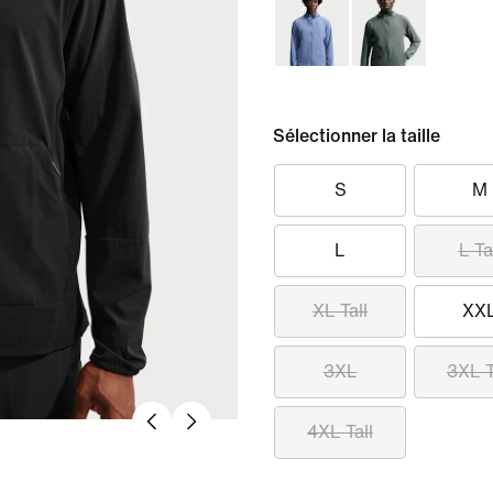
Sélectionner la taille
S
M
L
L Ta
XL Tall
XX
3XL
3XL T
4XL Tall