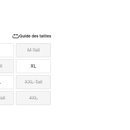
Guide des tailles
M Tall
ll
XL
L
XXL Tall
all
4XL