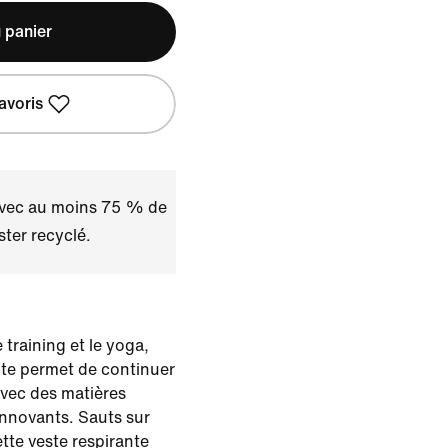
 panier
avoris
avec au moins 75 % de
ster recyclé.
 training et le yoga,
 te permet de continuer
avec des matières
nnovants. Sauts sur
ette veste respirante