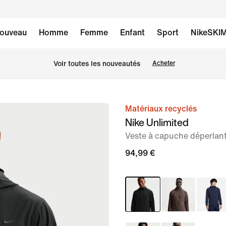
ouveau
Homme
Femme
Enfant
Sport
NikeSKI
 Voir toutes les nouveautés
Acheter
Matériaux recyclés
image 1
Nike Unlimited
sur
Veste à capuche déperla
7
94,99 €