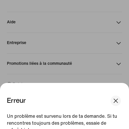
Aide
Entreprise
Promotions liées à la communauté
Belgique
Erreur
©
2026
Nike, Inc. Tous droits réservés
We think you are in United States.
Guides
Update your location?
Un problème est survenu lors de ta demande. Si tu
Conditions d'utilisation
rencontres toujours des problèmes, essaie de
Conditions générales de vente