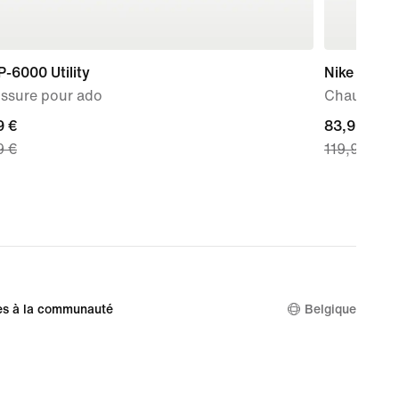
P-6000 Utility
Nike Air Fo
ssure pour ado
Chaussure
nt
9 €
current
83,99 €
9 €
119,99 €
price
 €,
83,99 €,
nal
original
price
9 €
119,99 €
es à la communauté
Belgique