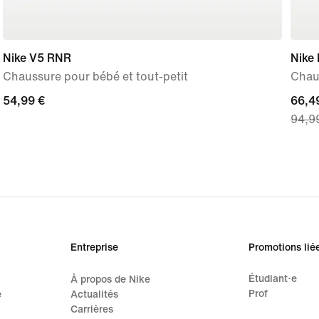
Nike V5 RNR
Nike 
Chaussure pour bébé et tout-petit
Chau
54,99 €
54,99 €
curre
66,4
94,9
price
66,49
origi
price
94,9
Entreprise
Promotions lié
Étudiant·e
À propos de Nike
Prof
e
Actualités
Carrières