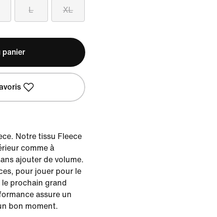
L
XL
 panier
avoris
ece. Notre tissu Fleece
ntérieur comme à
 sans ajouter de volume.
ces, pour jouer pour le
t le prochain grand
rformance assure un
 un bon moment.