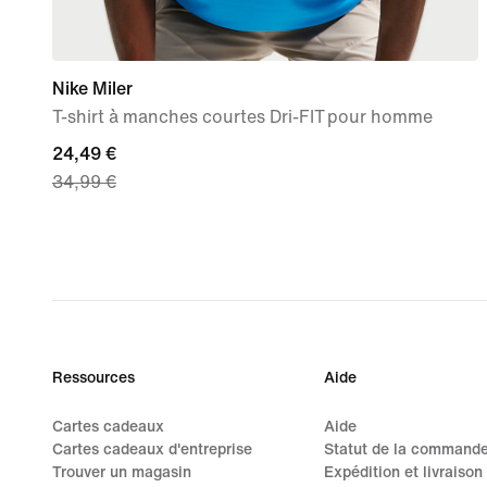
Nike Miler
T-shirt à manches courtes Dri-FIT pour homme
current
24,49 €
34,99 €
price
24,49 €,
original
price
34,99 €
Ressources
Aide
Cartes cadeaux
Aide
Cartes cadeaux d'entreprise
Statut de la command
Trouver un magasin
Expédition et livraison