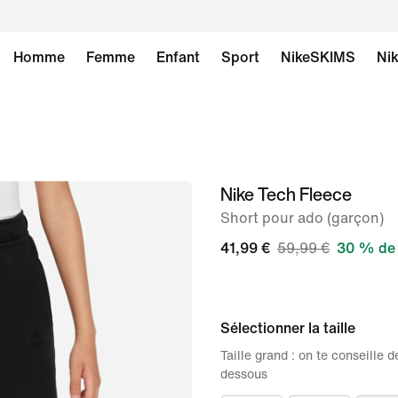
Homme
Femme
Enfant
Sport
NikeSKIMS
Nik
Nike Tech Fleece
image 1
sur
Short pour ado (garçon)
9
41,99 €
59,99 €
30 % de 
Sélectionner la taille
Taille grand : on te conseille
dessous