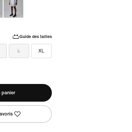
Guide des tailles
L
XL
 panier
avoris