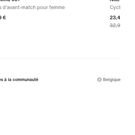
s d'avant-match pour femme
Cycliste t
9 €
9 €
current
23,49 €
32,99 €
price
23,49 €,
original
price
32,99 €
es à la communauté
Belgique