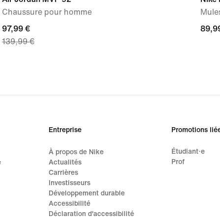
Chaussure pour homme
Mule
current
97,99 €
89,9
89,9
139,99 €
price
97,99 €,
original
price
139,99 €
Entreprise
Promotions lié
Étudiant·e
À propos de Nike
Prof
e
Actualités
Carrières
Investisseurs
Développement durable
Accessibilité
Déclaration d'accessibilité