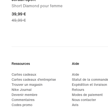
Short Diamond pour femme
current
39,99 €
49,99 €
price
39,99 €,
original
price
49,99 €
Ressources
Aide
Cartes cadeaux
Aide
Cartes cadeaux d'entreprise
Statut de la command
Trouver un magasin
Expédition et livraison
Nike Journal
Retours
Devenir membre
Modes de paiement
Commentaires
Nous contacter
Codes promo
Avis