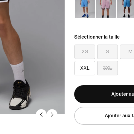
Sélectionner la taille
XS
S
M
XXL
3XL
Ajouter au
Ajouter aux f