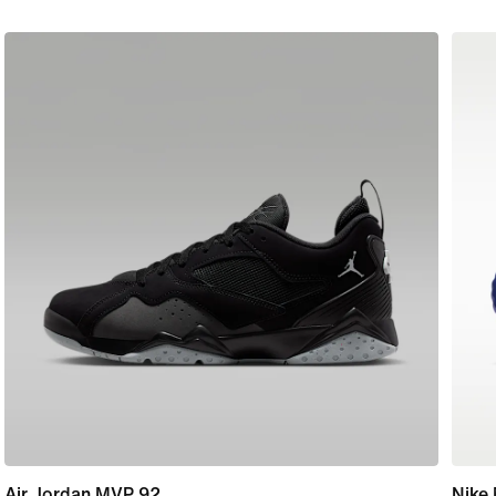
Air Jordan MVP 92
Nike