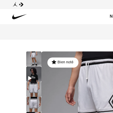
N
Bien noté