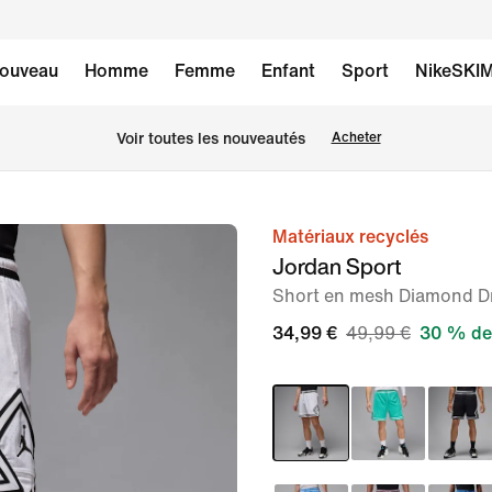
ouveau
Homme
Femme
Enfant
Sport
NikeSKI
 Voir toutes les nouveautés
Acheter
Matériaux recyclés
image 1
Jordan Sport
sur
Short en mesh Diamond D
7
34,99 €
49,99 €
30 % de