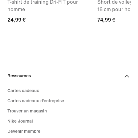
T-shirt de training Dri-FIT pour
Short de volley 
homme
18 cm pour hom
24,99 €
24,99 €
74,99 €
74,99 €
Ressources
Cartes cadeaux
Cartes cadeaux d'entreprise
Trouver un magasin
Nike Journal
Devenir membre