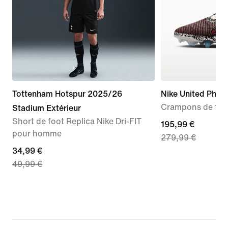
Tottenham Hotspur 2025/26
Nike United Phan
Crampons de foot
Stadium Extérieur
Short de foot Replica Nike Dri-FIT
current
195,99 €
pour homme
279,99 €
price
current
34,99 €
195,99 €,
49,99 €
price
original
34,99 €,
price
original
279,99 €
price
49,99 €