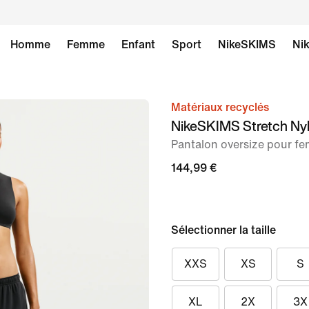
Homme
Femme
Enfant
Sport
NikeSKIMS
Nik
Matériaux recyclés
image 1
NikeSKIMS Stretch Ny
sur
Pantalon oversize pour f
9
144,99 €
Sélectionner la taille
XXS
XS
S
XL
2X
3X