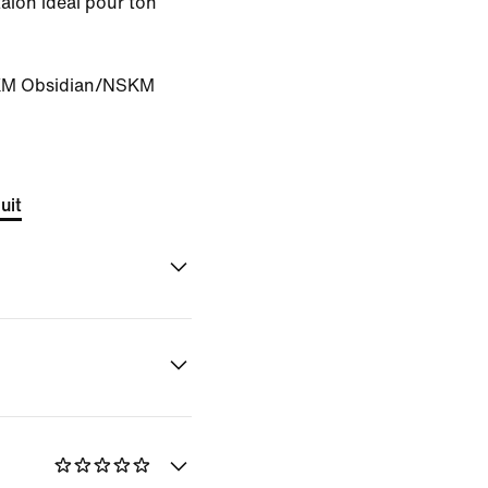
talon idéal pour ton
M Obsidian/NSKM
uit