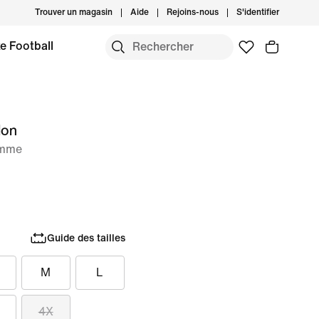
Trouver un magasin
Aide
Rejoins-nous
S'identifier
e Football
lon
emme
Guide des tailles
M
L
4X