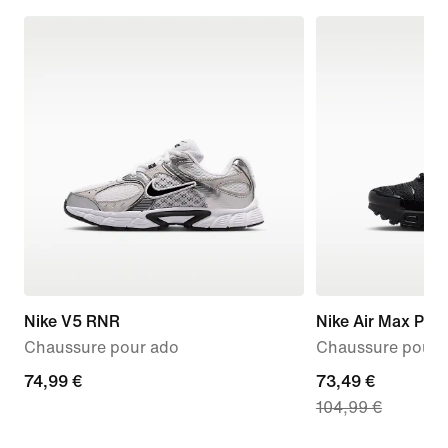
Nike V5 RNR
Nike Air Max Plus
Chaussure pour ado
Chaussure pour 
74,99 €
74,99 €
current
73,49 €
104,99 €
price
73,49 €,