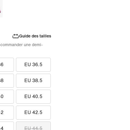
Guide des tailles
 de commander une demi-
36
EU 36.5
38
EU 38.5
40
EU 40.5
42
EU 42.5
44
EU 44.5