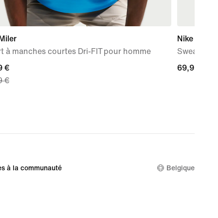
Miler
Nike Studi
rt à manches courtes Dri-FIT pour homme
Sweat à ca
nt
9 €
69,99 €
69,99 €
9 €
 €,
nal
9 €
es à la communauté
Belgique