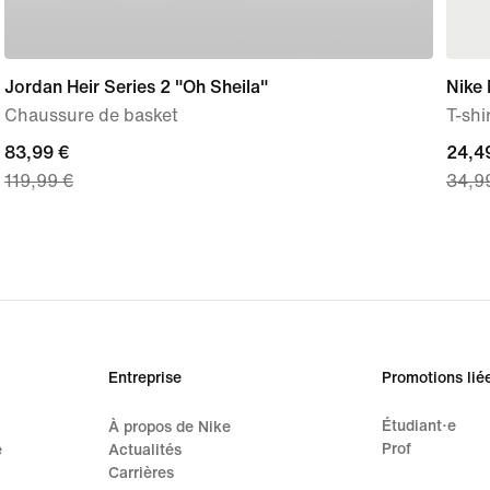
Jordan Heir Series 2 "Oh Sheila"
Nike 
Chaussure de basket
T-shi
current
83,99 €
curre
24,4
119,99 €
34,9
price
price
83,99 €,
24,49
original
origi
price
price
119,99 €
34,9
Entreprise
Promotions lié
Étudiant·e
À propos de Nike
Prof
e
Actualités
Carrières