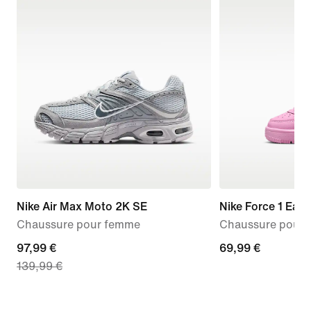
Nike Air Max Moto 2K SE
Nike Force 1 Eas
Chaussure pour femme
Chaussure pour b
current
97,99 €
69,99 €
69,99 €
139,99 €
price
97,99 €,
original