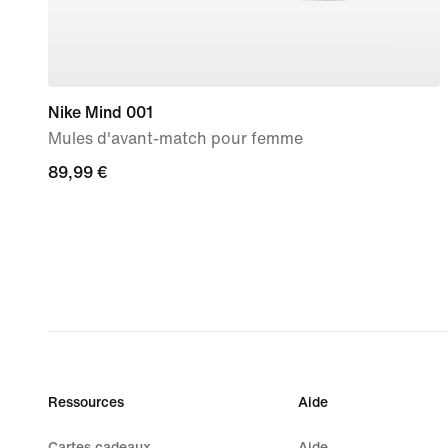
Nike Mind 001
Mules d'avant-match pour femme
89,99 €
89,99 €
Ressources
Aide
Cartes cadeaux
Aide