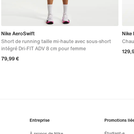
Nike AeroSwift
Nike
Short de running taille mi-haute avec sous-short
Chau
intégré Dri-FIT ADV 8 cm pour femme
129,
129,
79,99 €
79,99 €
Entreprise
Promotions lié
Étudiant·e
À propos de Nike