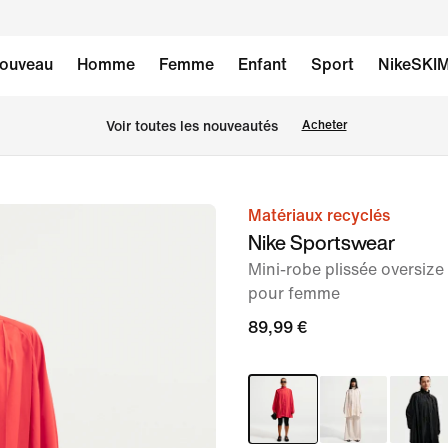
ouveau
Homme
Femme
Enfant
Sport
NikeSKI
 Voir toutes les nouveautés
Acheter
Matériaux recyclés
image 1
Nike Sportswear
sur
Mini-robe plissée oversiz
7
pour femme
89,99 €