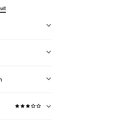
uit
n