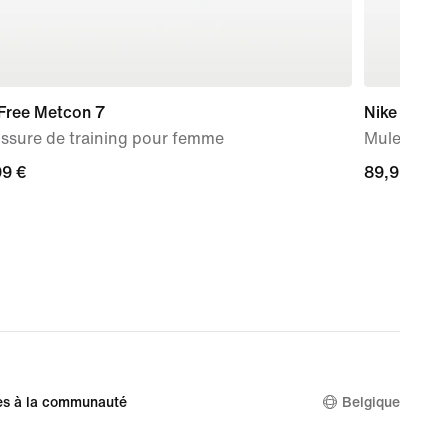
 Free Metcon 7
Nike Mind 
ssure de training pour femme
Mules d'a
99 €
99 €
89,99 €
89,99 €
es à la communauté
Belgique