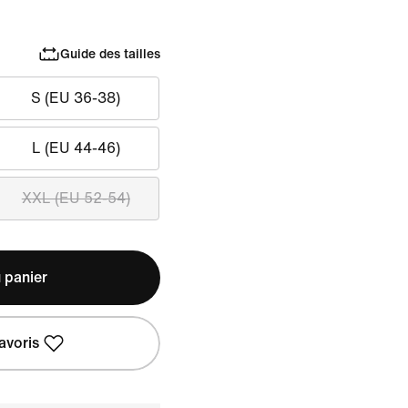
Guide des tailles
S (EU 36-38)
L (EU 44-46)
XXL (EU 52-54)
 panier
avoris