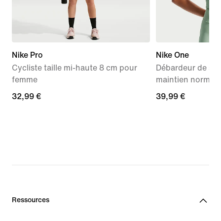
Nike Pro
Nike One
Cycliste taille mi-haute 8 cm pour
Débardeur de spo
femme
maintien normal
32,99 €
32,99 €
39,99 €
39,99 €
Ressources