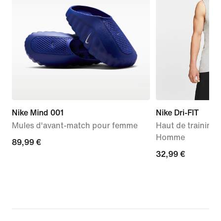
Nike Mind 001
Nike Dri-FIT
Mules d'avant-match pour femme
Haut de training
Homme
89,99 €
89,99 €
32,99 €
32,99 €