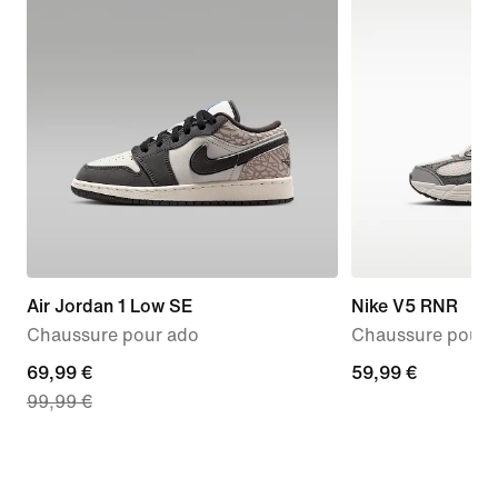
Air Jordan 1 Low SE
Nike V5 RNR
Chaussure pour ado
Chaussure pour 
current
69,99 €
59,99 €
59,99 €
99,99 €
price
69,99 €,
original
price