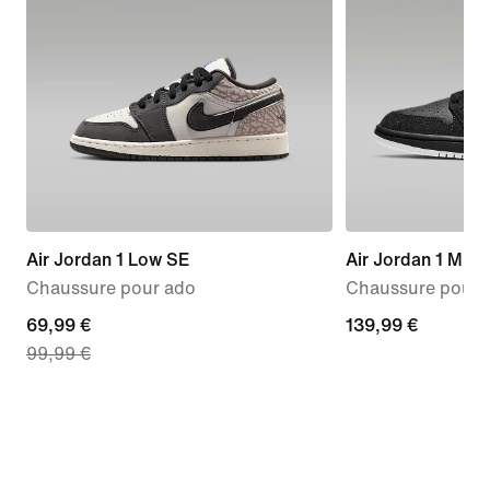
Air Jordan 1 Low SE
Air Jordan 1 Mid
Chaussure pour ado
Chaussure pour
current
69,99 €
139,99 €
139,99 €
99,99 €
price
69,99 €,
original
price
99,99 €