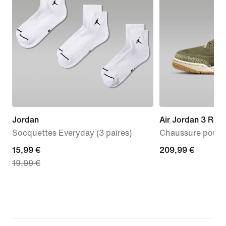
Jordan
Air Jordan 3 Ret
Socquettes Everyday (3 paires)
Chaussure pour
current
15,99 €
209,99 €
209,99 €
19,99 €
price
15,99 €,
original
price
19,99 €