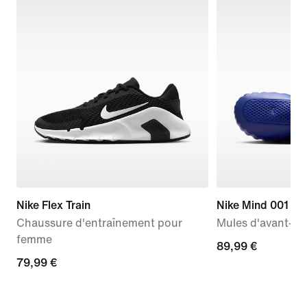
Nike Flex Train
Nike Mind 001
Chaussure d'entraînement pour
Mules d'avant-m
femme
89,99 €
89,99 €
79,99 €
79,99 €