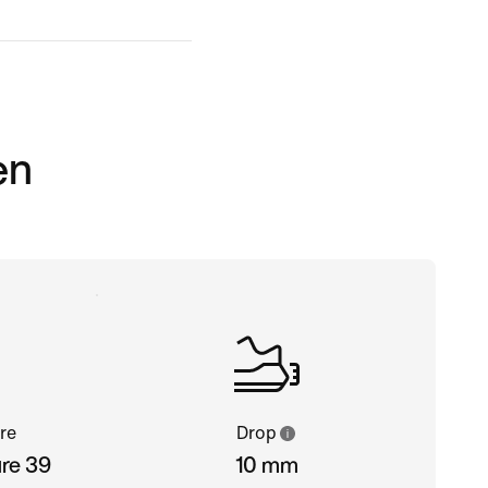
en
re
Drop
ure 39
10 mm