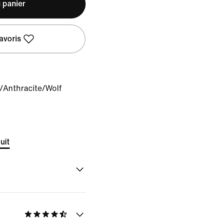
 panier
avoris
/Anthracite/Wolf
uit