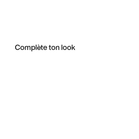
Complète ton look
Item 3 of 5