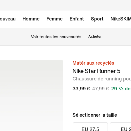
ouveau
Homme
Femme
Enfant
Sport
NikeSKI
 Voir toutes les nouveautés
Acheter
Matériaux recyclés
image 1
Nike Star Runner 5
sur
Chaussure de running pou
8
33,99 €
47,99 €
29 % de 
Sélectionner la taille
EU 27.5
EU 