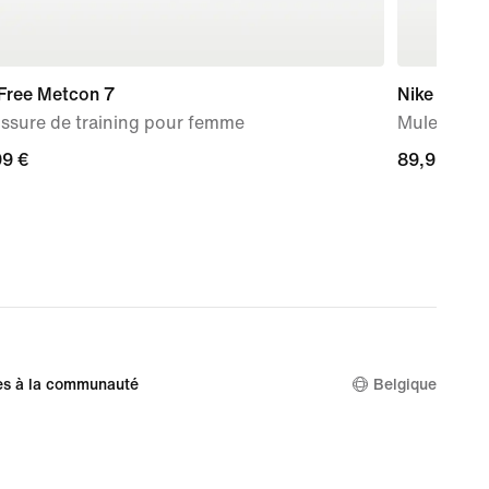
 Free Metcon 7
Nike Mind 
ssure de training pour femme
Mules d'a
99 €
99 €
89,99 €
89,99 €
es à la communauté
Belgique