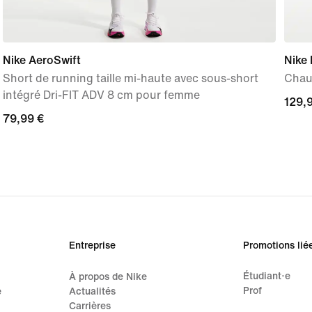
Nike AeroSwift
Nike
Short de running taille mi-haute avec sous-short
Chau
intégré Dri-FIT ADV 8 cm pour femme
129,
129,
79,99 €
79,99 €
Entreprise
Promotions lié
Étudiant·e
À propos de Nike
Prof
e
Actualités
Carrières