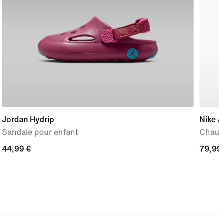
Jordan Hydrip
Nike 
Sandale pour enfant
Chau
44,99 €
44,99 €
79,9
79,9