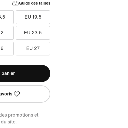
Guide des tailles
8.5
EU 19.5
22
EU 23.5
26
EU 27
 panier
avoris
 des promotions et
du site.