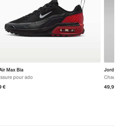
Air Max Bia
Jordan Cou
ssure pour ado
Chaussure 
9 €
9 €
49,99 €
49,99 €