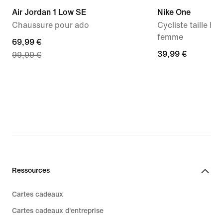
Air Jordan 1 Low SE
Nike One
Chaussure pour ado
Cycliste taille h
femme
current
69,99 €
39,99 €
39,99 €
99,99 €
price
69,99 €,
original
price
99,99 €
Ressources
Cartes cadeaux
Cartes cadeaux d'entreprise