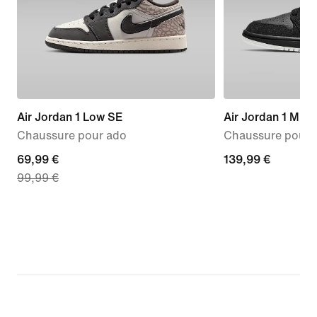
Air Jordan 1 Low SE
Air Jordan 1 Mid
Chaussure pour ado
Chaussure pour
current
69,99 €
139,99 €
139,99 €
99,99 €
price
69,99 €,
original
price
99,99 €