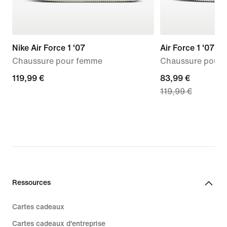
Nike Air Force 1 '07
Air Force 1 '07 L
Chaussure pour femme
Chaussure pour
119,99 €
119,99 €
current
83,99 €
119,99 €
price
83,99 €,
original
price
119,99 €
Ressources
Cartes cadeaux
Cartes cadeaux d'entreprise