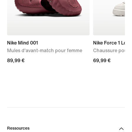
Nike Mind 001
Nike Force 1 Low
Mules d'avant-match pour femme
Chaussure pour b
89,99 €
89,99 €
69,99 €
69,99 €
Ressources